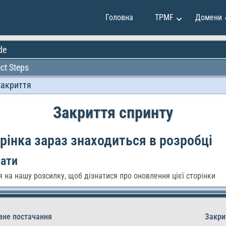
Головна
TPMF
Домени
de
ect Steps
инг та продажі
Клавдія Мартінес
Закриття
 та інвестиції
Емілі Джонсон
іння проектами
Мей Сун
Закриття спринту
тво та дизайн
Мірко Вучкович
програмування
Олександр Іванов
рінка зараз знаходиться в розробці
ок особистості
Раян Сміт
вати
 на нашу розсилку, щоб дізнатися про оновлення цієї сторінки
вне постачання
Закри