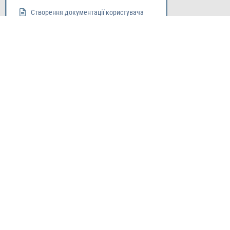
Створення документації користувача
Прийом результу етапу
Прийом кінцевого результату проекту
(продукту / послуги)
Ворота 9: Передача кінцев. продукту /
послуги / результату