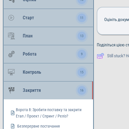
Старт
11
Оцініть доку
План
13
Поділіться цією с
Робота
9
Still stuck? 
Контроль
15
Закриття
16
Ворота 8: Зробити поставку та закрити
Етап / Проект / Спринт / Реліз?
Безперервне постачання