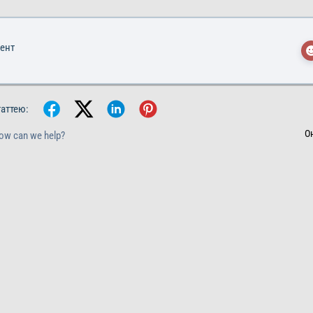
мент
таттею:
О
How can we help?