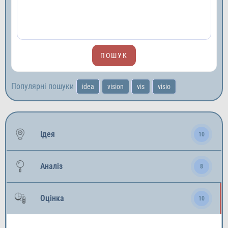
Популярні пошуки
idea
vision
vis
visio
Ідея
10
Аналіз
8
Оцінка
10