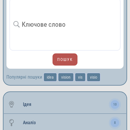
Популярні пошуки
idea
vision
vis
visio
Ідея
10
Аналіз
8