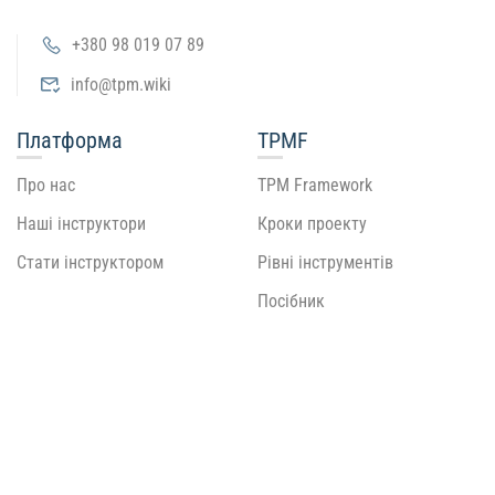
+380 98 019 07 89
info@tpm.wiki
Платформа
TPMF
Про нас
TPM Framework
Наші інструктори
Кроки проекту
Стати інструктором
Рівні інструментів
Посібник
Рекомендую
Підтримка
Блог
Документація
Події
Для практиків