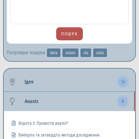
Популярні пошуки
idea
vision
vis
visio
Ідея
10
Аналіз
8
Ворота 2: Провести аналіз?
Виберіть та затвердіть методи дослідження