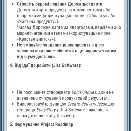
Створіть окремі подання Дорожньої карти.
Дорожня карта продукту за компонентами або
напрямками (користувацьке поле: «Область» або
«Частина продукту»).
Часова Дорожня карта за кварталами, версіями або
маркетинговими етапами (користувацьке поле:
«Квартал випуску»).
Не змішуйте завдання рівня проекту з цією
часовою шкалою — збережіть це подання чистим
від шуму доставки.
4. Від ідеї до роботи (Jira Software):
Не поспішайте створювати
Epics/Stories
, доки не
визначено очікуваний продуктовий результат.
Використовуйте функцію
Create delivery issue
для
генерації
Epic/Story
у Jira Software лише після
проходження етапу Discovery.
5. Формування Project Roadmap