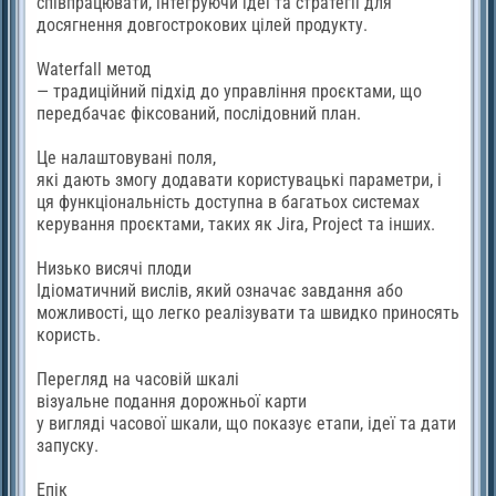
співпрацювати, інтегруючи ідеї та стратегії для
досягнення довгострокових цілей продукту.
Waterfall метод
— традиційний підхід до управління проєктами, що
передбачає фіксований, послідовний план.
Це налаштовувані поля,
які дають змогу додавати користувацькі параметри, і
ця функціональність доступна в багатьох системах
керування проєктами, таких як Jira, Project та інших.
Низько висячі плоди
Ідіоматичний вислів, який означає завдання або
можливості, що легко реалізувати та швидко приносять
користь.
Перегляд на часовій шкалі
візуальне подання дорожньої карти
у вигляді часової шкали, що показує етапи, ідеї та дати
запуску.
Епік