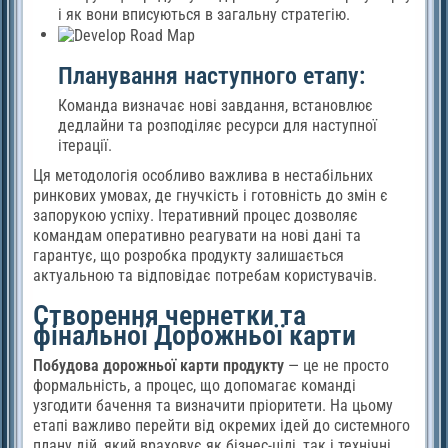
і як вони вписуються в загальну стратегію.
Планування наступного етапу:
Команда визначає нові завдання, встановлює
дедлайни та розподіляє ресурси для наступної
ітерації.
Ця методологія особливо важлива в нестабільних
ринкових умовах, де гнучкість і готовність до змін є
запорукою успіху. Ітеративний процес дозволяє
командам оперативно реагувати на нові дані та
гарантує, що розробка продукту залишається
актуальною та відповідає потребам користувачів.
Створення чернетки та
фінальної Дорожньої карти
Побудова дорожньої карти продукту
— це не просто
формальність, а процес, що допомагає команді
узгодити бачення та визначити пріоритети. На цьому
етапі важливо перейти від окремих ідей до системного
плану дій, який враховує як бізнес-цілі, так і технічні