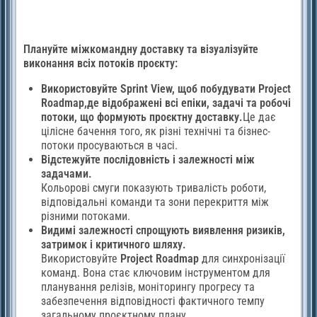
Плануйте міжкомандну доставку та візуалізуйте
виконання всіх потоків проєкту:
Використовуйте Sprint View, щоб побудувати Project
Roadmap,
де відображені всі епіки, задачі та робочі
потоки, що формують проєктну доставку.
Це дає
цілісне бачення того, як різні технічні та бізнес-
потоки просуваються в часі.
Відстежуйте послідовність і залежності між
задачами.
Кольорові смуги показують тривалість роботи,
відповідальні команди та зони перекриття між
різними потоками.
Видимі залежності спрощують виявлення ризиків,
затримок і критичного шляху.
Використовуйте
Project Roadmap
для синхронізації
команд. Вона стає ключовим інструментом для
планування релізів, моніторингу прогресу та
забезпечення відповідності фактичного темпу
загальному проєктному плану.