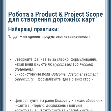
Робота з Product & Project Scope
для створення дорожніх карт
Найкращі практики:
1. Ідеї — як одиниці продуктової невизначеності
Створюйте ідеї навіть за слабкої формулювання,
нехай вони існують як
Hypotheses
або
Problem
Statements
.
Використовуйте поля
Outcome
,
Customer segment
,
Opportunity
— формалізуйте ідеї з різних сторін.
Централізуйте всі ранні Discovery – входи, збираючи
інсайти з інтерв’ю, досліджень і відгуків
користувачів. Структуруйте та класифікуйте ці