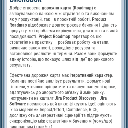
Добре створена
дорожня карта (Roadmap)
є
зв’язувальною ланкою між стратегією та виконанням
як у продуктовій, так і в проєктній роботі.
Product
Roadmap
відображає довгострокове бачення і цінність
продукту: які проблеми вирішуються, для кого та в якій
послідовності.
Project Roadmap
перетворює цю
стратегію на практику — розбиває роботу на етапи,
визначає залежності, розподіляє ресурси та
встановлює реалістичні терміни. Разом вони формують
єдину історію, що показує шлях від ідеї до ринкового
результату.
Ефективна дорожня карта має
ітеративний характер
.
Команда постійно аналізує результати, формує нові
гіпотези, уточнює пріоритети та планує наступні кроки,
адаптуючись до зворотного зв’язку й змін ринку.
Інструменти на кшталт
Jira Product Discovery
і
Jira
Software
посилюють цей цикл: фіксують ідеї, оцінюють
їх за моделями Impact/Effort, Confidence, RICE,
досліджують альтернативні сценарії та підтримують
синхронізацію між стратегічним баченням (чому/що) і
виконанням (коли/як).