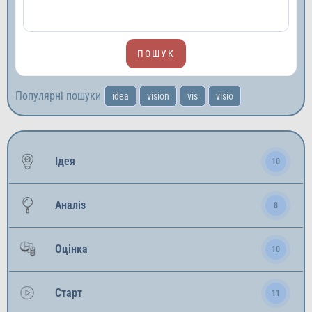
Популярні пошуки
idea
vision
vis
visio
Ідея
10
Аналіз
8
Оцінка
10
Старт
11